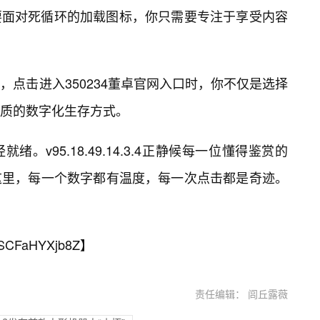
要面对死循环的加载图标，你只需要专注于享受内容
，点击进入350234董卓官网入口时，你不仅是选择
质的数字化生存方式。
。v95.18.49.14.3.4正静候每一位懂得鉴赏的
这里，每一个数字都有温度，每一次点击都是奇迹。
SCFaHYXjb8Z
】
责任编辑： 闾丘露薇