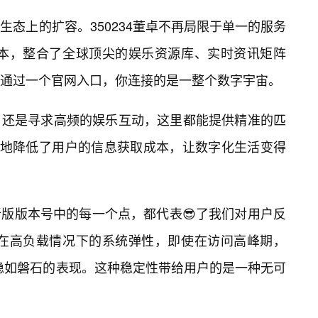
生态上的扩容。350234董卓不再局限于单一的服务
.3.4版本，整合了全球顶尖的娱乐资源库、实时资讯矩阵
通过一个官网入口，你连接的是一整个数字宇宙。
，还是寻求高频的娱乐互动，这里都能提供精准的匹
大地降低了用户的信息获取成本，让数字化生活变得
版版本号中的每一个点，都代表😎了我们对用户反
.4优化了在高负载情况下的系统弹性，即使在访问高峰期，
持稳如磐石的表现。这种稳定性带给用户的是一种无可