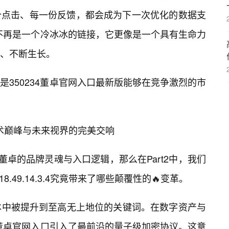
个点击、每一份反馈，都会成为下一次优化的数据支
口不再是一个冷冰冰的链接，它更像是一个具有生命力
、不断生长。
350234董卓官网入口最新版能够在竞争激烈的市
.4：技术巅峰与未来视界的完美交响
234董卓的品牌灵魂与入口逻辑，那么在Part2中，我们
.49.14.3.4究竟带来了哪些颠覆性的🔥变革。
4.3.4版本中被提升到至高无上地位的关键词。在数字资产与
4董卓官网入口引入了最前沿的量子级加密协议。这意