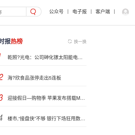
公众号
电子报
客户端
时报
热榜
换一换
乾照?光电：公司砷化镓太阳能电池产品主要市场在国内，目前出口占比较小
海?欣食品涨停走出5连板
迎接假日—购物季 苹果发布搭载M5芯片的三款更新产品
楼市,“接盘侠”不够 银行下场狂甩数万套断供房