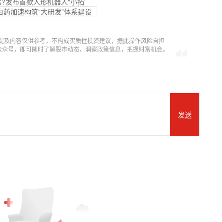
达?发布首款人形机器人“小拓”
白药加速构筑“大研发”体系建设
提及内容仅供参考，不构成实质性投资建议，据此操作风险自担
信公众号，即可随时了解股市动态，洞察政策信息，把握财富机会。
发送