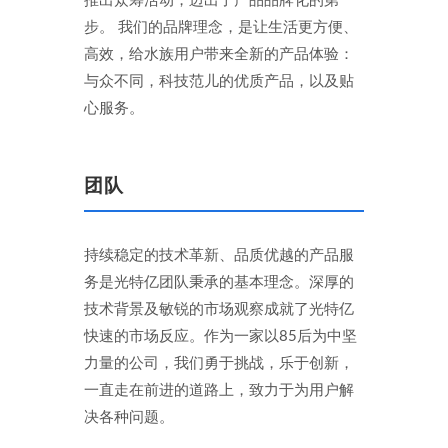
推出众筹活动，迈出了产品品牌化的第一
步。 我们的品牌理念，是让生活更方便、
高效，给水族用户带来全新的产品体验：
与众不同，科技范儿的优质产品，以及贴
心服务。
团队
持续稳定的技术革新、品质优越的产品服
务是光特亿团队秉承的基本理念。深厚的
技术背景及敏锐的市场观察成就了光特亿
快速的市场反应。作为一家以85后为中坚
力量的公司，我们勇于挑战，乐于创新，
一直走在前进的道路上，致力于为用户解
决各种问题。