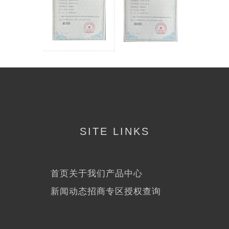
SITE LINKS
首页
关于我们
产品中心
新闻动态
招商专区
授权查询