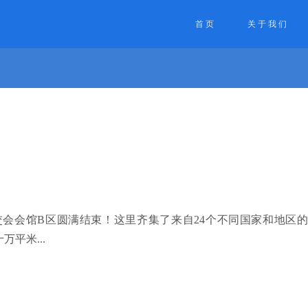
首页
关于我们
交会会馆
B区
圆满结束！这里齐集了来自
24个不同国家和地区的1
平米...