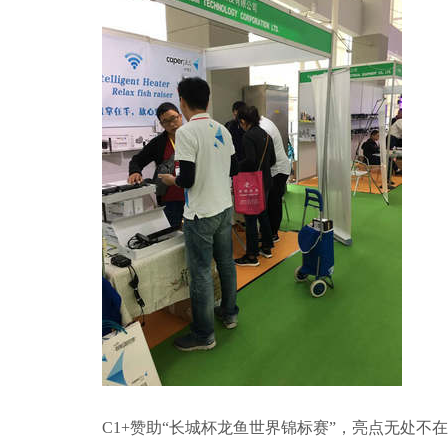
C1+赞助“长城杯龙鱼世界锦标赛”，亮点无处不